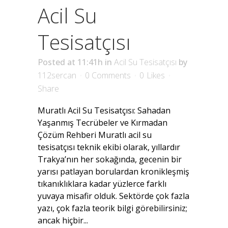
Acil Su
Tesisatçısı
Posted at 11:41h
in
Acil Su Tesisatçısı
by
112sercan
0 Comments
0
Likes
Share
Muratlı Acil Su Tesisatçısı: Sahadan
Yaşanmış Tecrübeler ve Kırmadan
Çözüm Rehberi Muratlı acil su
tesisatçısı teknik ekibi olarak, yıllardır
Trakya’nın her sokağında, gecenin bir
yarısı patlayan borulardan kronikleşmiş
tıkanıklıklara kadar yüzlerce farklı
yuvaya misafir olduk. Sektörde çok fazla
yazı, çok fazla teorik bilgi görebilirsiniz;
ancak hiçbir...